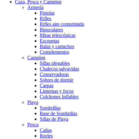
Caza, Pesca y Camping
Armería
Pistolas
Rifles
Rifles aire comprimido
Binoculares
Miras telescópicas
Escopetas
Balas y cartuchos
Complementos
Camping
Sillas plegables
Chalecos salvavidas
Conservadoras
Sobres de dormir
Carpas
Linternas y focos
Colchones Inflables
Playa
Sombrillas
Base de Sombrillas
Sillas de Playa
Pesca
Cañas
Reeles