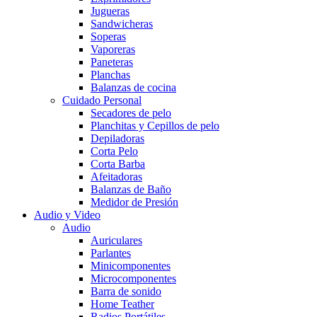
Jugueras
Sandwicheras
Soperas
Vaporeras
Paneteras
Planchas
Balanzas de cocina
Cuidado Personal
Secadores de pelo
Planchitas y Cepillos de pelo
Depiladoras
Corta Pelo
Corta Barba
Afeitadoras
Balanzas de Baño
Medidor de Presión
Audio y Video
Audio
Auriculares
Parlantes
Minicomponentes
Microcomponentes
Barra de sonido
Home Teather
Radios Portátiles