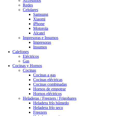
Accesorios
Redes
Celulares
Samsung
Xiaomi
iPhone
Motorola
Alcatel
Impresoras e Insumos
Impresoras
Insumos
Calefones
Eléctricos
Gas
Cocinas y Hornos
Cocinas
Cocinas a gas
Cocinas eléctricas
Cocinas combinadas
Hornos de empotrar
Hornos eléctricos
Heladeras / Freezers / Frigobares
Heladera frío húmedo
Heladera frío seco
Freezers