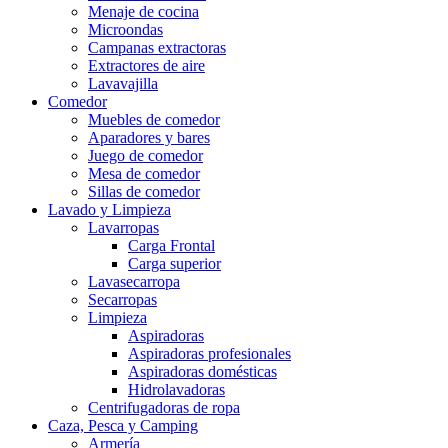
Menaje de cocina
Microondas
Campanas extractoras
Extractores de aire
Lavavajilla
Comedor
Muebles de comedor
Aparadores y bares
Juego de comedor
Mesa de comedor
Sillas de comedor
Lavado y Limpieza
Lavarropas
Carga Frontal
Carga superior
Lavasecarropa
Secarropas
Limpieza
Aspiradoras
Aspiradoras profesionales
Aspiradoras domésticas
Hidrolavadoras
Centrifugadoras de ropa
Caza, Pesca y Camping
Armería