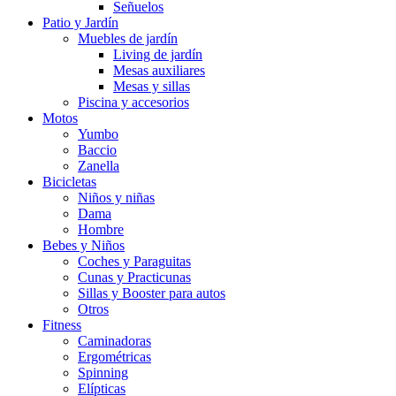
Señuelos
Patio y Jardín
Muebles de jardín
Living de jardín
Mesas auxiliares
Mesas y sillas
Piscina y accesorios
Motos
Yumbo
Baccio
Zanella
Bicicletas
Niños y niñas
Dama
Hombre
Bebes y Niños
Coches y Paraguitas
Cunas y Practicunas
Sillas y Booster para autos
Otros
Fitness
Caminadoras
Ergométricas
Spinning
Elípticas