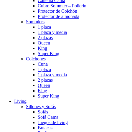
Calienta Cama
Cubre Sommier – Pollerin
Protector de Colchón
Protector de almohada
Sommiers
1 plaza
1 plaza y media
2 plazas
Queen
King
Super King
Colchones
Cuna
1 plaza
1 plaza y media
2 plazas
Queen
King
Super King
Living
Sillones y Sofás
Sofás
Sofá Cama
Juegos de living
Butacas