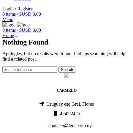
Login / Register
0
items
/
$USD
0.00
Menu
0
items
/
$USD
0.00
Home
»
Nothing Found
Apologies, but no results were found. Perhaps searching will help
find a related post.
Search
CARMELO
Uruguay esq Gral. Flores
4542 2425
contacto@igoa.com.uy