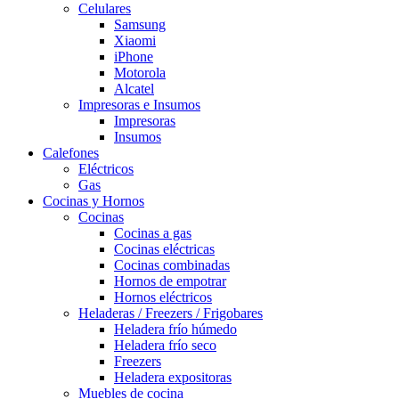
Celulares
Samsung
Xiaomi
iPhone
Motorola
Alcatel
Impresoras e Insumos
Impresoras
Insumos
Calefones
Eléctricos
Gas
Cocinas y Hornos
Cocinas
Cocinas a gas
Cocinas eléctricas
Cocinas combinadas
Hornos de empotrar
Hornos eléctricos
Heladeras / Freezers / Frigobares
Heladera frío húmedo
Heladera frío seco
Freezers
Heladera expositoras
Muebles de cocina