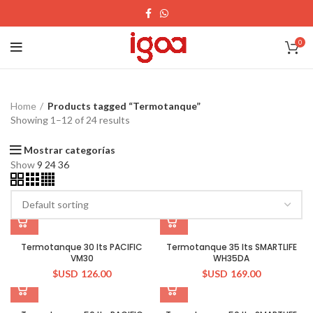
0
Home
Products tagged “Termotanque”
Showing 1–12 of 24 results
Mostrar categorías
Show
9
24
36
Termotanque 30 lts PACIFIC
Termotanque 35 lts SMARTLIFE
VM30
WH35DA
$USD
126.00
$USD
169.00