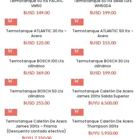
Termotanque 50 lts PACIFIC
Termotanque 50 lts SMARTLIFE
VM50
WH50DA
$USD
149.00
$USD
199.00
Termotanque ATLANTIC 30 lts –
Termotanque ATLANTIC 50 lts –
Acero
Acero
$USD
125.00
$USD
155.00
Termotanque BOSCH 100 Lts
Termotanque BOSCH 30 Lts
cilíndrico
cilíndrico
$USD
369.00
$USD
199.00
Termotanque BOSCH 50 Lts
Termotanque Calefón De Acero
cilíndrico
James 20lts Salida Superior
$USD
255.00
$UYU
6.500.00
Termotanque Calefón De Acero
Termotanque Calefón De Acero
James 30lts – Prisma
Thompson 30lts
(Descuento contado efectivo)
$UYU
5.950.00
$UYU
7.350.00