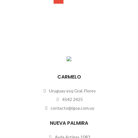
CARMELO
Uruguay esq Gral. Flores
4542 2425
contacto@igoa.com.uy
NUEVA PALMIRA
Avda Artigas 1083