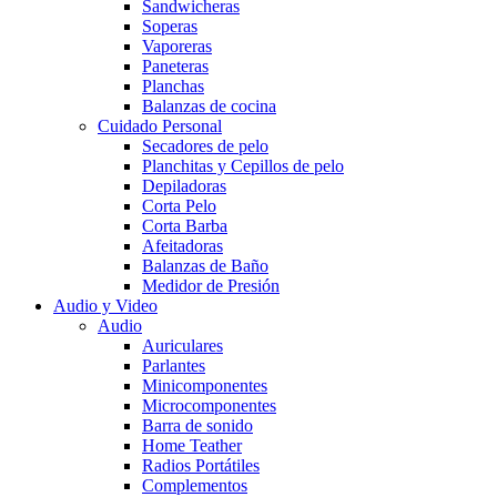
Sandwicheras
Soperas
Vaporeras
Paneteras
Planchas
Balanzas de cocina
Cuidado Personal
Secadores de pelo
Planchitas y Cepillos de pelo
Depiladoras
Corta Pelo
Corta Barba
Afeitadoras
Balanzas de Baño
Medidor de Presión
Audio y Video
Audio
Auriculares
Parlantes
Minicomponentes
Microcomponentes
Barra de sonido
Home Teather
Radios Portátiles
Complementos