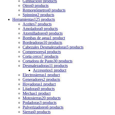
Gimnacios
0 products
Otros
0 products
Remorgómetros
0 products
Spinning
2 products
Herramientas
125 products
Aceites
7 products
Amoladora
0 products
Atornilladores
0 products
Bombas de agua
1 product
Bordeadoras
10 products
Cabezales Desmalezadoras
5 products
Compresores
4 products
Corta cerco
7 products
Cortadora de Pasto
30 products
Desmalezadoras
11 products
Accesorios
1 product
Electrosierras
1 product
Generadores
2 products
Hoyadoras
1 product
Lijadoras
0 products
Mechas
1 product
Motosierras
20 products
Podadoras
3 products
Pulverizadores
6 products
Sierras
0 products