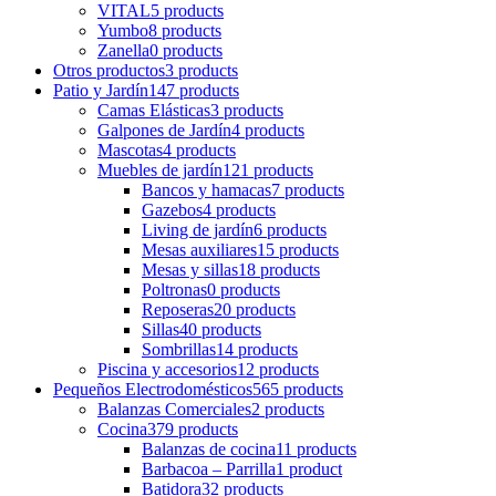
VITAL
5 products
Yumbo
8 products
Zanella
0 products
Otros productos
3 products
Patio y Jardín
147 products
Camas Elásticas
3 products
Galpones de Jardín
4 products
Mascotas
4 products
Muebles de jardín
121 products
Bancos y hamacas
7 products
Gazebos
4 products
Living de jardín
6 products
Mesas auxiliares
15 products
Mesas y sillas
18 products
Poltronas
0 products
Reposeras
20 products
Sillas
40 products
Sombrillas
14 products
Piscina y accesorios
12 products
Pequeños Electrodomésticos
565 products
Balanzas Comerciales
2 products
Cocina
379 products
Balanzas de cocina
11 products
Barbacoa – Parrilla
1 product
Batidora
32 products