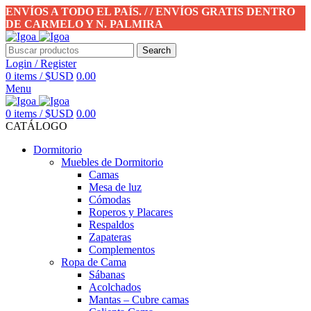
ENVÍOS A TODO EL PAÍS. / / ENVÍOS GRATIS DENTRO
DE CARMELO Y N. PALMIRA
Search
Login / Register
0
items
/
$USD
0.00
Menu
0
items
/
$USD
0.00
CATÁLOGO
Dormitorio
Muebles de Dormitorio
Camas
Mesa de luz
Cómodas
Roperos y Placares
Respaldos
Zapateras
Complementos
Ropa de Cama
Sábanas
Acolchados
Mantas – Cubre camas