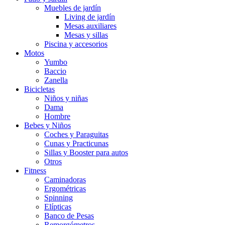
Muebles de jardín
Living de jardín
Mesas auxiliares
Mesas y sillas
Piscina y accesorios
Motos
Yumbo
Baccio
Zanella
Bicicletas
Niños y niñas
Dama
Hombre
Bebes y Niños
Coches y Paraguitas
Cunas y Practicunas
Sillas y Booster para autos
Otros
Fitness
Caminadoras
Ergométricas
Spinning
Elípticas
Banco de Pesas
Remorgómetros