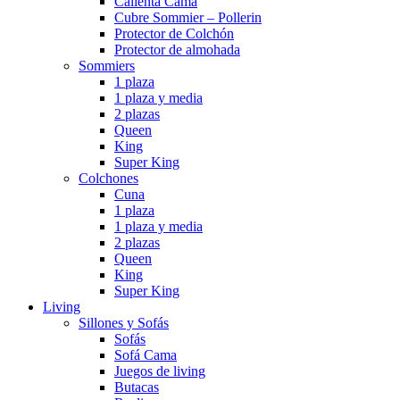
Calienta Cama
Cubre Sommier – Pollerin
Protector de Colchón
Protector de almohada
Sommiers
1 plaza
1 plaza y media
2 plazas
Queen
King
Super King
Colchones
Cuna
1 plaza
1 plaza y media
2 plazas
Queen
King
Super King
Living
Sillones y Sofás
Sofás
Sofá Cama
Juegos de living
Butacas