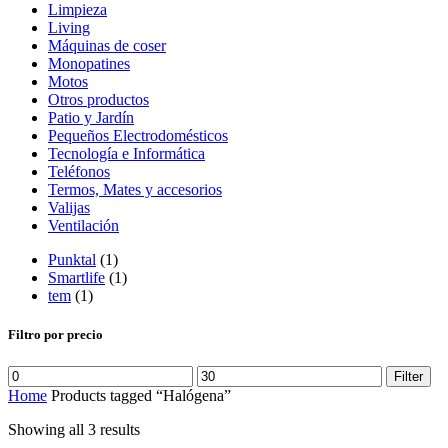
Limpieza
Living
Máquinas de coser
Monopatines
Motos
Otros productos
Patio y Jardín
Pequeños Electrodomésticos
Tecnología e Informática
Teléfonos
Termos, Mates y accesorios
Valijas
Ventilación
Punktal
(1)
Smartlife
(1)
tem
(1)
Filtro por precio
Filter
Home
Products tagged “Halógena”
Showing all 3 results