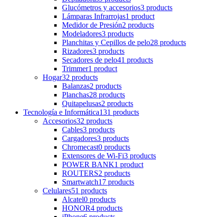
Glucómetros y accesorios
3 products
Lámparas Infrarrojas
1 product
Medidor de Presión
2 products
Modeladores
3 products
Planchitas y Cepillos de pelo
28 products
Rizadores
3 products
Secadores de pelo
41 products
Trimmer
1 product
Hogar
32 products
Balanzas
2 products
Planchas
28 products
Quitapelusas
2 products
Tecnología e Informática
131 products
Accesorios
32 products
Cables
3 products
Cargadores
3 products
Chromecast
0 products
Extensores de Wi-Fi
3 products
POWER BANK
1 product
ROUTERS
2 products
Smartwatch
17 products
Celulares
51 products
Alcatel
0 products
HONOR
4 products
iPhone
6 products