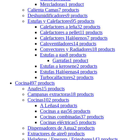
Mezcladoras
1 product
Calienta Camas
7 products
Deshumidificadores
9 products
Estufas y Calefactores
95 products
Calefactores a leña
32 products
Calefactores a pellet
11 products
Calefactores Halógenos
7 products
Caloventiladores
14 products
Convectores y Radiadores
18 products
Estufas a gas
8 products
Garrafas
1 product
Estufas a kerosene
2 products
Estufas Halógenas
4 products
Turbocalfactores
2 products
Cocina
497 products
Anafes
15 products
Campanas extractoras
18 products
Cocinas
102 products
A Leñas
4 products
Cocinas a gas
56 products
Cocinas combinadas
37 products
Cocinas eléctricas
5 products
Dispensadores de Agua
2 products
Extractores de aire
0 products
Heladeras / Freezers / Frigobares
143 products