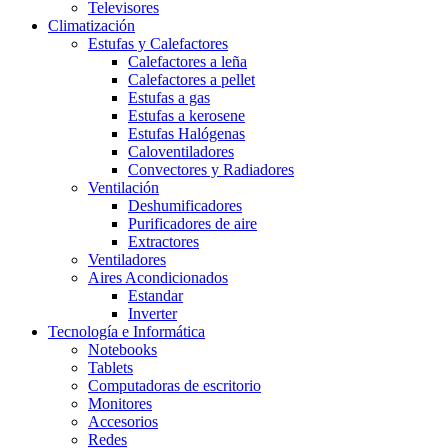
Televisores
Climatización
Estufas y Calefactores
Calefactores a leña
Calefactores a pellet
Estufas a gas
Estufas a kerosene
Estufas Halógenas
Caloventiladores
Convectores y Radiadores
Ventilación
Deshumificadores
Purificadores de aire
Extractores
Ventiladores
Aires Acondicionados
Estandar
Inverter
Tecnología e Informática
Notebooks
Tablets
Computadoras de escritorio
Monitores
Accesorios
Redes