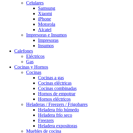
Celulares
Samsung
Xiaomi
iPhone
Motorola
Alcatel
Impresoras e Insumos
Impresoras
Insumos
Calefones
Eléctricos
Gas
Cocinas y Hornos
Cocinas
Cocinas a gas
Cocinas eléctricas
Cocinas combinadas
Hornos de empotrar
Hornos eléctricos
Heladeras / Freezers / Frigobares
Heladera frío húmedo
Heladera frío seco
Freezers
Heladera expositoras
Muebles de cocina