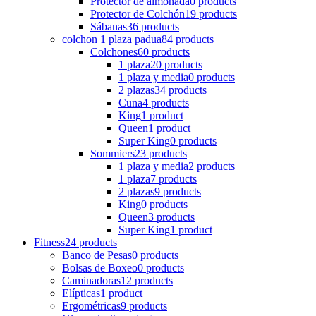
Protector de almohada
0 products
Protector de Colchón
19 products
Sábanas
36 products
colchon 1 plaza padua
84 products
Colchones
60 products
1 plaza
20 products
1 plaza y media
0 products
2 plazas
34 products
Cuna
4 products
King
1 product
Queen
1 product
Super King
0 products
Sommiers
23 products
1 plaza y media
2 products
1 plaza
7 products
2 plazas
9 products
King
0 products
Queen
3 products
Super King
1 product
Fitness
24 products
Banco de Pesas
0 products
Bolsas de Boxeo
0 products
Caminadoras
12 products
Elípticas
1 product
Ergométricas
9 products