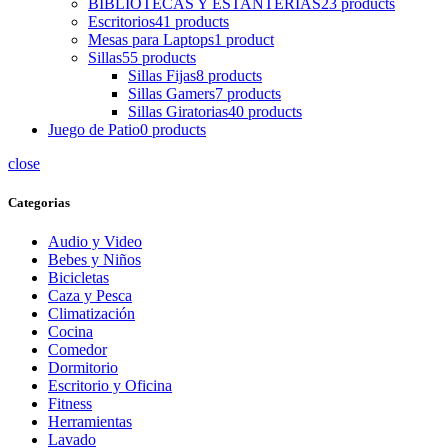
BIBLIOTECAS Y ESTANTERIAS
23 products
Escritorios
41 products
Mesas para Laptops
1 product
Sillas
55 products
Sillas Fijas
8 products
Sillas Gamers
7 products
Sillas Giratorias
40 products
Juego de Patio
0 products
close
Categorias
Audio y Video
Bebes y Niños
Bicicletas
Caza y Pesca
Climatización
Cocina
Comedor
Dormitorio
Escritorio y Oficina
Fitness
Herramientas
Lavado