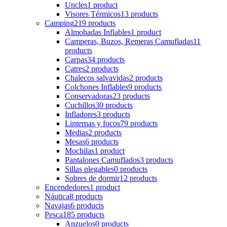
Uncles
1 product
Visores Térmicos
13 products
Camping
219 products
Almohadas Inflables
1 product
Camperas, Buzos, Remeras Camufladas
11
products
Carpas
34 products
Catres
2 products
Chalecos salvavidas
2 products
Colchones Inflables
9 products
Conservadoras
23 products
Cuchillos
30 products
Infladores
3 products
Linternas y focos
79 products
Medias
2 products
Mesas
6 products
Mochilas
1 product
Pantalones Camuflados
3 products
Sillas plegables
0 products
Sobres de dormir
12 products
Encendedores
1 product
Náutica
8 products
Navajas
6 products
Pesca
185 products
Anzuelos
0 products