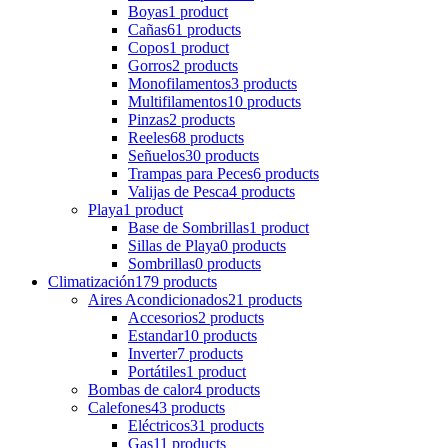
Boyas
1 product
Cañas
61 products
Copos
1 product
Gorros
2 products
Monofilamentos
3 products
Multifilamentos
10 products
Pinzas
2 products
Reeles
68 products
Señuelos
30 products
Trampas para Peces
6 products
Valijas de Pesca
4 products
Playa
1 product
Base de Sombrillas
1 product
Sillas de Playa
0 products
Sombrillas
0 products
Climatización
179 products
Aires Acondicionados
21 products
Accesorios
2 products
Estandar
10 products
Inverter
7 products
Portátiles
1 product
Bombas de calor
4 products
Calefones
43 products
Eléctricos
31 products
Gas
11 products