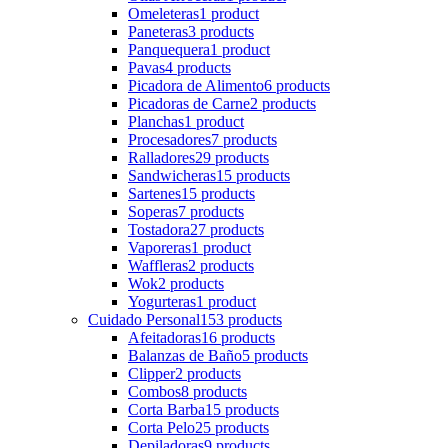
Omeleteras
1 product
Paneteras
3 products
Panquequera
1 product
Pavas
4 products
Picadora de Alimento
6 products
Picadoras de Carne
2 products
Planchas
1 product
Procesadores
7 products
Ralladores
29 products
Sandwicheras
15 products
Sartenes
15 products
Soperas
7 products
Tostadora
27 products
Vaporeras
1 product
Waffleras
2 products
Wok
2 products
Yogurteras
1 product
Cuidado Personal
153 products
Afeitadoras
16 products
Balanzas de Baño
5 products
Clipper
2 products
Combos
8 products
Corta Barba
15 products
Corta Pelo
25 products
Depiladoras
9 products