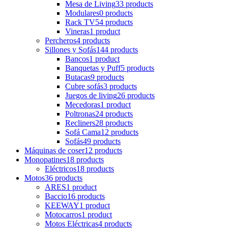
Mesa de Living
33 products
Modulares
0 products
Rack TV
54 products
Vineras
1 product
Percheros
4 products
Sillones y Sofás
144 products
Bancos
1 product
Banquetas y Puff
5 products
Butacas
9 products
Cubre sofás
3 products
Juegos de living
26 products
Mecedoras
1 product
Poltronas
24 products
Recliners
28 products
Sofá Cama
12 products
Sofás
49 products
Máquinas de coser
12 products
Monopatines
18 products
Eléctricos
18 products
Motos
36 products
ARES
1 product
Baccio
16 products
KEEWAY
1 product
Motocarros
1 product
Motos Eléctricas
4 products