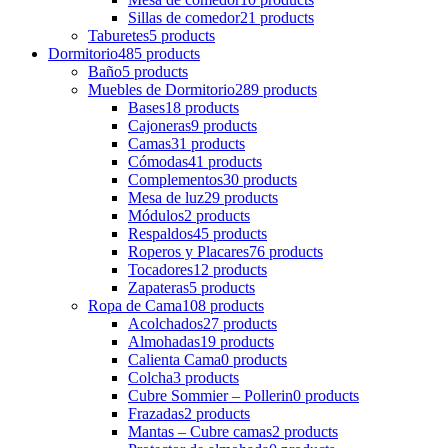
Sillas de comedor
21 products
Taburetes
5 products
Dormitorio
485 products
Baño
5 products
Muebles de Dormitorio
289 products
Bases
18 products
Cajoneras
9 products
Camas
31 products
Cómodas
41 products
Complementos
30 products
Mesa de luz
29 products
Módulos
2 products
Respaldos
45 products
Roperos y Placares
76 products
Tocadores
12 products
Zapateras
5 products
Ropa de Cama
108 products
Acolchados
27 products
Almohadas
19 products
Calienta Cama
0 products
Colcha
3 products
Cubre Sommier – Pollerin
0 products
Frazadas
2 products
Mantas – Cubre camas
2 products