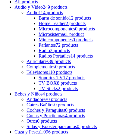
All
products
Audio y Video
249 products
Audio
114 products
Barra de sonido
12 products
Home Teather
2 products
Microcomponentes
0 products
Microsistemas
1 product
Minicomponentes
0 products
Parlantes
72 products
Radio
2 products
Radios Portátiles
14 products
Auriculares
39 products
Complementos
0 products
Televisores
110 products
Soportes TV
17 products
TV BOX
8 products
TV Sticks
2 products
Bebes y Niños
4 products
Andadores
0 products
Catres Bañitos
0 products
Coches y Paraguitas
0 products
Cunas y Practicunas
4 products
Otros
0 products
Sillas y Booster para autos
0 products
Caza y Pesca
1.096 products