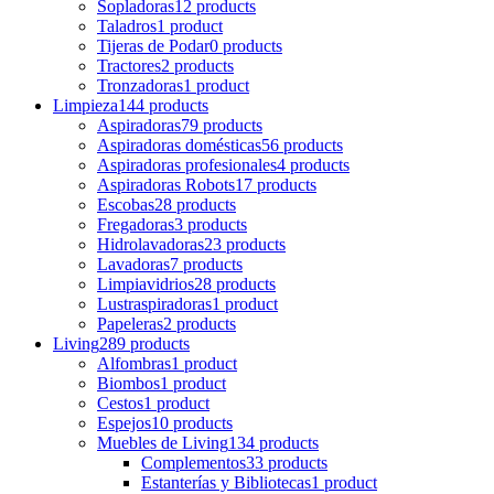
Sopladoras
12 products
Taladros
1 product
Tijeras de Podar
0 products
Tractores
2 products
Tronzadoras
1 product
Limpieza
144 products
Aspiradoras
79 products
Aspiradoras domésticas
56 products
Aspiradoras profesionales
4 products
Aspiradoras Robots
17 products
Escobas
28 products
Fregadoras
3 products
Hidrolavadoras
23 products
Lavadoras
7 products
Limpiavidrios
28 products
Lustraspiradoras
1 product
Papeleras
2 products
Living
289 products
Alfombras
1 product
Biombos
1 product
Cestos
1 product
Espejos
10 products
Muebles de Living
134 products
Complementos
33 products
Estanterías y Bibliotecas
1 product