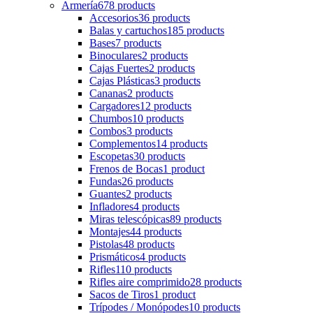
Armería
678 products
Accesorios
36 products
Balas y cartuchos
185 products
Bases
7 products
Binoculares
2 products
Cajas Fuertes
2 products
Cajas Plásticas
3 products
Cananas
2 products
Cargadores
12 products
Chumbos
10 products
Combos
3 products
Complementos
14 products
Escopetas
30 products
Frenos de Bocas
1 product
Fundas
26 products
Guantes
2 products
Infladores
4 products
Miras telescópicas
89 products
Montajes
44 products
Pistolas
48 products
Prismáticos
4 products
Rifles
110 products
Rifles aire comprimido
28 products
Sacos de Tiros
1 product
Trípodes / Monópodes
10 products