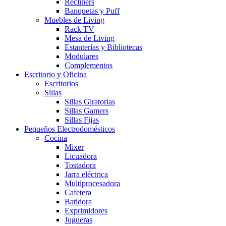
Recliners
Banquetas y Puff
Muebles de Living
Rack TV
Mesa de Living
Estanterías y Bibliotecas
Modulares
Complementos
Escritorio y Oficina
Escritorios
Sillas
Sillas Giratorias
Sillas Gamers
Sillas Fijas
Pequeños Electrodomésticos
Cocina
Mixer
Licuadora
Tostadora
Jarra eléctrica
Multiprocesadora
Cafetera
Batidora
Exprimidores
Jugueras