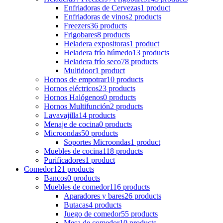
Enfriadoras de Cervezas
1 product
Enfriadoras de vinos
2 products
Freezers
36 products
Frigobares
8 products
Heladera expositoras
1 product
Heladera frío húmedo
13 products
Heladera frío seco
78 products
Multidoor
1 product
Hornos de empotrar
10 products
Hornos eléctricos
23 products
Hornos Halógenos
0 products
Hornos Multifunción
2 products
Lavavajilla
14 products
Menaje de cocina
0 products
Microondas
50 products
Soportes Microondas
1 product
Muebles de cocina
118 products
Purificadores
1 product
Comedor
121 products
Bancos
0 products
Muebles de comedor
116 products
Aparadores y bares
26 products
Butacas
4 products
Juego de comedor
55 products
Mesa de comedor
10 products