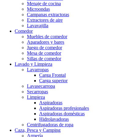
Menaje de cocina
Microondas
Campanas extractoras
Extractores de aire
Lavavajilla
Comedor
Muebles de comedor
Aparadores y bares
Juego de comedor
Mesa de comedor
Sillas de comedor
Lavado y Limpieza
Lavarropas
Carga Frontal
Carga superior
Lavasecarropa
Secarropas
Limpieza
Aspiradoras
Aspiradoras profesionales
Aspiradoras domésticas
Hidrolavadoras
Centrifugadoras de ropa
Caza, Pesca y Camping
Armería