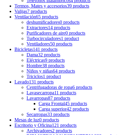
Teléfonos inalámbricos
4 products
Termos, Mates y accesorios
39 products
Valijas
7 products
Ventilación
65 products
deshumificadores
0 products
Extractores
14 products
Purificadores de aire
0 products
Turbocirculadores
1 product
Ventiladores
50 products
Bicicletas
141 products
Dama
32 products
Eléctricas
9 products
Hombre
38 products
Niños y niñas
64 products
Triciclos
1 product
Lavado
131 products
Centrifugadoras de ropa
6 products
Lavasecarropa
11 products
Lavarropas
87 products
Carga Frontal
45 products
Carga superior
42 products
Secarropas
33 products
Mesas de luz
0 products
Escritorio y Oficina
121 products
Archivadores
2 products