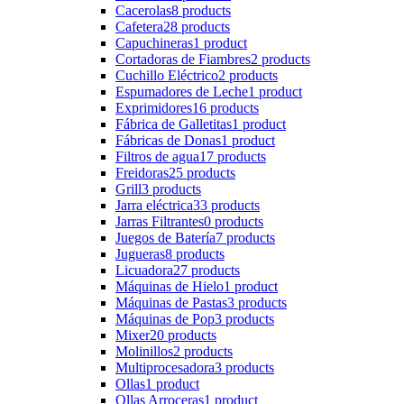
Cacerolas
8 products
Cafetera
28 products
Capuchineras
1 product
Cortadoras de Fiambres
2 products
Cuchillo Eléctrico
2 products
Espumadores de Leche
1 product
Exprimidores
16 products
Fábrica de Galletitas
1 product
Fábricas de Donas
1 product
Filtros de agua
17 products
Freidoras
25 products
Grill
3 products
Jarra eléctrica
33 products
Jarras Filtrantes
0 products
Juegos de Batería
7 products
Jugueras
8 products
Licuadora
27 products
Máquinas de Hielo
1 product
Máquinas de Pastas
3 products
Máquinas de Pop
3 products
Mixer
20 products
Molinillos
2 products
Multiprocesadora
3 products
Ollas
1 product
Ollas Arroceras
1 product