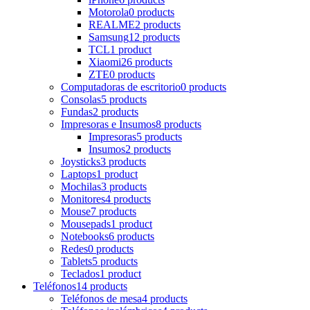
Motorola
0 products
REALME
2 products
Samsung
12 products
TCL
1 product
Xiaomi
26 products
ZTE
0 products
Computadoras de escritorio
0 products
Consolas
5 products
Fundas
2 products
Impresoras e Insumos
8 products
Impresoras
5 products
Insumos
2 products
Joysticks
3 products
Laptops
1 product
Mochilas
3 products
Monitores
4 products
Mouse
7 products
Mousepads
1 product
Notebooks
6 products
Redes
0 products
Tablets
5 products
Teclados
1 product
Teléfonos
14 products
Teléfonos de mesa
4 products