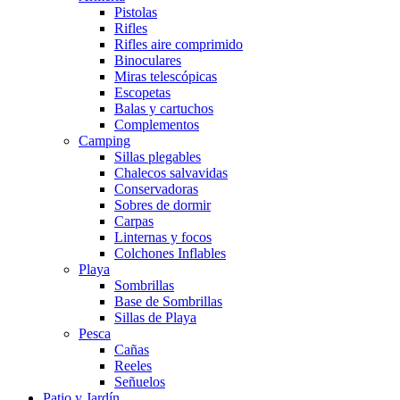
Pistolas
Rifles
Rifles aire comprimido
Binoculares
Miras telescópicas
Escopetas
Balas y cartuchos
Complementos
Camping
Sillas plegables
Chalecos salvavidas
Conservadoras
Sobres de dormir
Carpas
Linternas y focos
Colchones Inflables
Playa
Sombrillas
Base de Sombrillas
Sillas de Playa
Pesca
Cañas
Reeles
Señuelos
Patio y Jardín