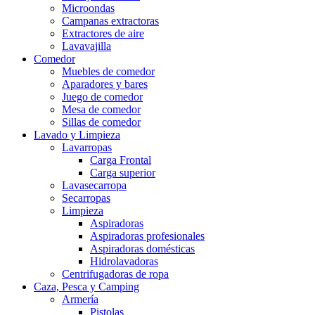
Microondas
Campanas extractoras
Extractores de aire
Lavavajilla
Comedor
Muebles de comedor
Aparadores y bares
Juego de comedor
Mesa de comedor
Sillas de comedor
Lavado y Limpieza
Lavarropas
Carga Frontal
Carga superior
Lavasecarropa
Secarropas
Limpieza
Aspiradoras
Aspiradoras profesionales
Aspiradoras domésticas
Hidrolavadoras
Centrifugadoras de ropa
Caza, Pesca y Camping
Armería
Pistolas