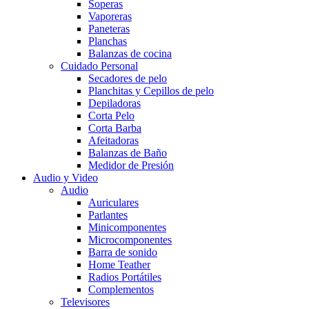
Soperas
Vaporeras
Paneteras
Planchas
Balanzas de cocina
Cuidado Personal
Secadores de pelo
Planchitas y Cepillos de pelo
Depiladoras
Corta Pelo
Corta Barba
Afeitadoras
Balanzas de Baño
Medidor de Presión
Audio y Video
Audio
Auriculares
Parlantes
Minicomponentes
Microcomponentes
Barra de sonido
Home Teather
Radios Portátiles
Complementos
Televisores