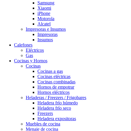
Samsung
Xiaomi
iPhone
Motorola
Alcatel
Impresoras e Insumos
Impresoras
Insumos
Calefones
Eléctricos
Gas
Cocinas y Hornos
Cocinas
Cocinas a gas
Cocinas eléctricas
Cocinas combinadas
Hornos de empotrar
Hornos eléctricos
Heladeras / Freezers / Frigobares
Heladera frío húmedo
Heladera frío seco
Freezers
Heladera expositoras
Muebles de cocina
Menaje de cocina