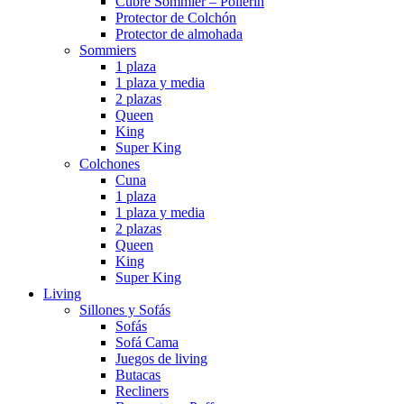
Cubre Sommier – Pollerin
Protector de Colchón
Protector de almohada
Sommiers
1 plaza
1 plaza y media
2 plazas
Queen
King
Super King
Colchones
Cuna
1 plaza
1 plaza y media
2 plazas
Queen
King
Super King
Living
Sillones y Sofás
Sofás
Sofá Cama
Juegos de living
Butacas
Recliners