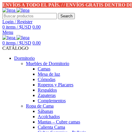
ENVÍOS A TODO EL PAÍS. / / ENVÍOS GRATIS DENTRO 
Search
Login / Register
0
items
/
$USD
0.00
Menu
0
items
/
$USD
0.00
CATÁLOGO
Dormitorio
Muebles de Dormitorio
Camas
Mesa de luz
Cómodas
Roperos y Placares
Respaldos
Zapateras
Complementos
Ropa de Cama
Sábanas
Acolchados
Mantas – Cubre camas
Calienta Cama