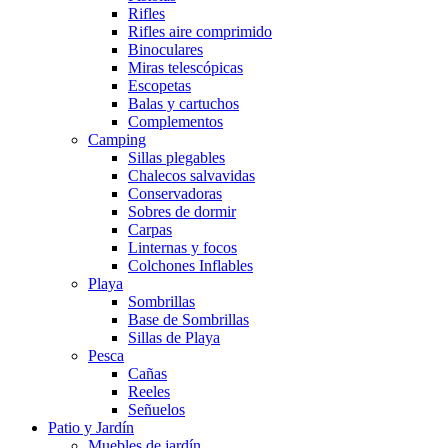
Rifles
Rifles aire comprimido
Binoculares
Miras telescópicas
Escopetas
Balas y cartuchos
Complementos
Camping
Sillas plegables
Chalecos salvavidas
Conservadoras
Sobres de dormir
Carpas
Linternas y focos
Colchones Inflables
Playa
Sombrillas
Base de Sombrillas
Sillas de Playa
Pesca
Cañas
Reeles
Señuelos
Patio y Jardín
Muebles de jardín