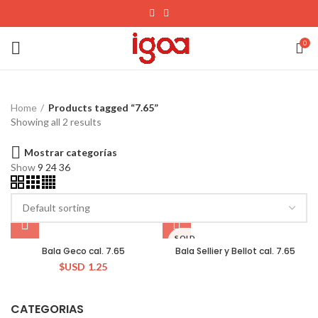
0
Home
Products tagged “7.65”
Showing all 2 results
Mostrar categorías
Show
9
24
36
SOLD
OUT
Bala Geco cal. 7.65
Bala Sellier y Bellot cal. 7.65
$USD
1.25
CATEGORIAS