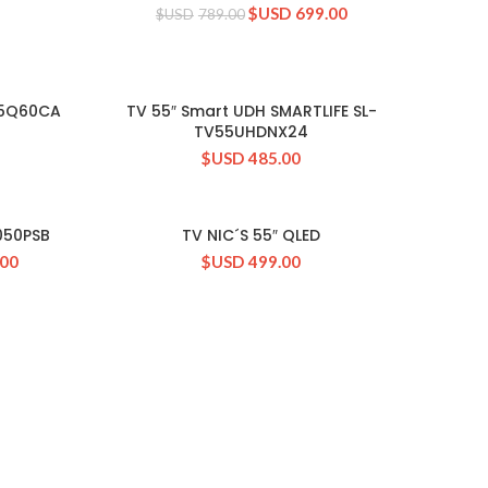
$USD
699.00
$USD
789.00
55Q60CA
TV 55″ Smart UDH SMARTLIFE SL-
CONSULTAR STOCK
TV55UHDNX24
$USD
485.00
050PSB
TV NIC´S 55″ QLED
CONSULTAR STOCK
.00
$USD
499.00