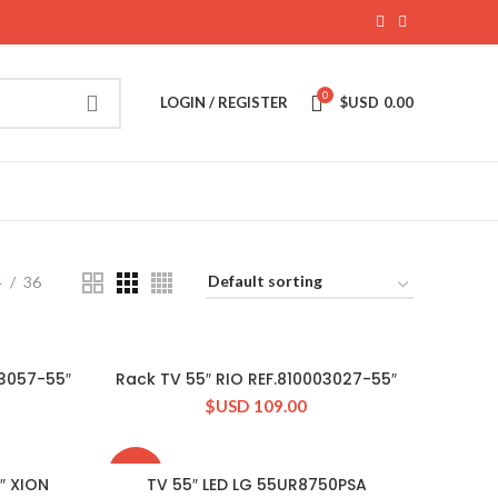
0
LOGIN / REGISTER
$USD
0.00
4
36
03057-55″
Rack TV 55″ RIO REF.810003027-55″
CONSULTAR STOCK
$USD
109.00
-11%
″ XION
TV 55″ LED LG 55UR8750PSA
CONSULTAR STOCK