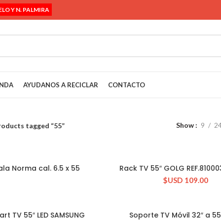
ELO Y N. PALMIRA
ENDA
AYUDANOS A RECICLAR
CONTACTO
Show
9
2
roducts tagged “55”
ala Norma cal. 6.5 x 55
Rack TV 55″ GOLG REF.8100
CONSULTAR STOCK
CONSULTAR STOCK
$USD
109.00
art TV 55″ LED SAMSUNG
Soporte TV Móvil 32″ a 55
CONSULTAR STOCK
CONSULTAR STOCK