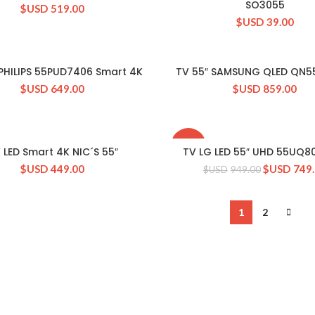
SO3055
$USD
519.00
$USD
39.00
 PHILIPS 55PUD7406 Smart 4K
TV 55″ SAMSUNG QLED QN
CONSULTAR STOCK
CONSULTAR STOCK
$USD
649.00
$USD
859.00
-21%
 LED Smart 4K NIC´S 55″
TV LG LED 55″ UHD 55UQ8
CONSULTAR STOCK
CONSULTAR STOCK
$USD
449.00
$USD
749
$USD
949.00
1
2