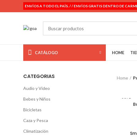
ENVÍOS A TODO EL PAÍS. / / ENVÍOS GRATIS DENTRO DE CARM
CATÁLOGO
HOME
TI
CATEGORIAS
Home
P
Audio y Video
Bebes y Niños
SOLD
OUT
B
Bicicletas
Caza y Pesca
Climatización
Sm