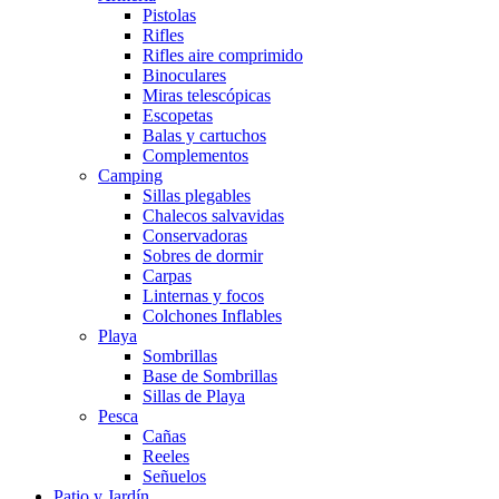
Pistolas
Rifles
Rifles aire comprimido
Binoculares
Miras telescópicas
Escopetas
Balas y cartuchos
Complementos
Camping
Sillas plegables
Chalecos salvavidas
Conservadoras
Sobres de dormir
Carpas
Linternas y focos
Colchones Inflables
Playa
Sombrillas
Base de Sombrillas
Sillas de Playa
Pesca
Cañas
Reeles
Señuelos
Patio y Jardín