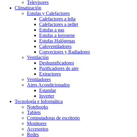
Televisores
Climatización
Estufas y Calefactores
Calefactores a leña
Calefactores a pellet
Estufas a gas
Estufas a kerosene
Estufas Halógenas
Caloventiladores
Convectores y Radiadores
Ventilación
Deshumificadores
Purificadores de aire
Extractores
Ventiladores
Aires Acondicionados
Estandar
Inverter
Tecnología e Informática
Notebooks
Tablets
Computadoras de escritorio
Monitores
Accesorios
Redes