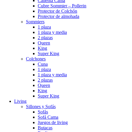
Calienta Cama
Cubre Sommier – Pollerin
Protector de Colchón
Protector de almohada
Sommiers
1 plaza
1 plaza y media
2 plazas
Queen
King
Super King
Colchones
Cuna
1 plaza
1 plaza y media
2 plazas
Queen
King
Super King
Living
Sillones y Sofás
Sofás
Sofá Cama
Juegos de living
Butacas