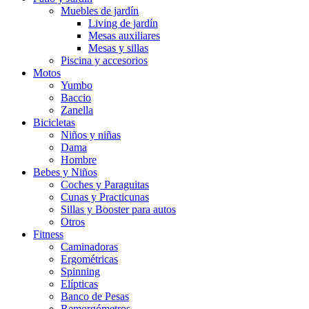
Muebles de jardín
Living de jardín
Mesas auxiliares
Mesas y sillas
Piscina y accesorios
Motos
Yumbo
Baccio
Zanella
Bicicletas
Niños y niñas
Dama
Hombre
Bebes y Niños
Coches y Paraguitas
Cunas y Practicunas
Sillas y Booster para autos
Otros
Fitness
Caminadoras
Ergométricas
Spinning
Elípticas
Banco de Pesas
Remorgómetros