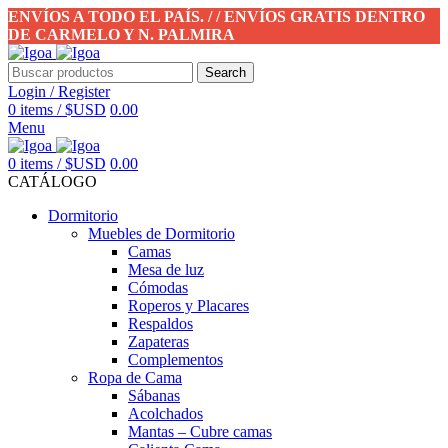
ENVÍOS A TODO EL PAÍS. / / ENVÍOS GRATIS DENTRO
DE CARMELO Y N. PALMIRA
Search
Login / Register
0
items
/
$USD
0.00
Menu
0
items
/
$USD
0.00
CATÁLOGO
Dormitorio
Muebles de Dormitorio
Camas
Mesa de luz
Cómodas
Roperos y Placares
Respaldos
Zapateras
Complementos
Ropa de Cama
Sábanas
Acolchados
Mantas – Cubre camas