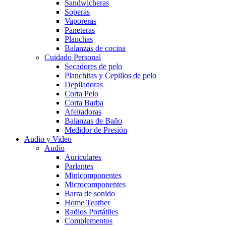
Sandwicheras
Soperas
Vaporeras
Paneteras
Planchas
Balanzas de cocina
Cuidado Personal
Secadores de pelo
Planchitas y Cepillos de pelo
Depiladoras
Corta Pelo
Corta Barba
Afeitadoras
Balanzas de Baño
Medidor de Presión
Audio y Video
Audio
Auriculares
Parlantes
Minicomponentes
Microcomponentes
Barra de sonido
Home Teather
Radios Portátiles
Complementos