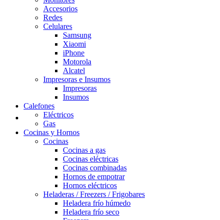
Accesorios
Redes
Celulares
Samsung
Xiaomi
iPhone
Motorola
Alcatel
Impresoras e Insumos
Impresoras
Insumos
Calefones
Eléctricos
Gas
Cocinas y Hornos
Cocinas
Cocinas a gas
Cocinas eléctricas
Cocinas combinadas
Hornos de empotrar
Hornos eléctricos
Heladeras / Freezers / Frigobares
Heladera frío húmedo
Heladera frío seco