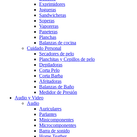
Exprimidores
Jugueras
Sandwicheras
Soperas
Vaporeras
Paneteras
Planchas
Balanzas de cocina
Cuidado Personal
Secadores de pelo
Planchitas y Cepillos de pelo
Depiladoras
Corta Pelo
Corta Barba
Afeitadoras
Balanzas de Baño
Medidor de Presión
Audio y Video
Audio
Auriculares
Parlantes
Minicomponentes
Microcomponentes
Barra de sonido
Home Teather