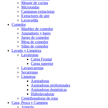
Menaje de cocina
Microondas
Campanas extractoras
Extractores de aire
Lavavajilla
Comedor
Muebles de comedor
Aparadores y bares
Juego de comedor
Mesa de comedor
Sillas de comedor
Lavado y Limpieza
Lavarropas
Carga Frontal
Carga superior
Lavasecarropa
Secarropas
Limpieza
Aspiradoras
Aspiradoras profesionales
Aspiradoras domésticas
Hidrolavadoras
Centrifugadoras de ropa
Caza, Pesca y Camping
Armería