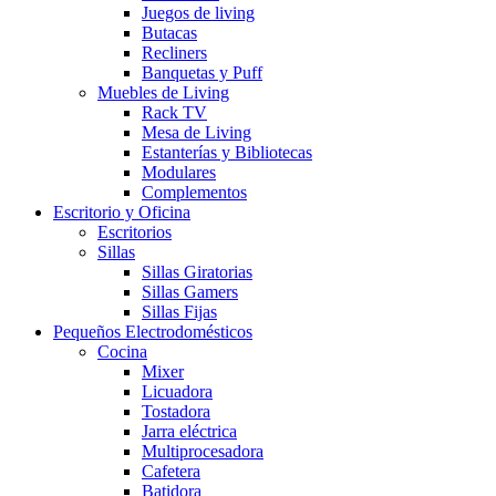
Juegos de living
Butacas
Recliners
Banquetas y Puff
Muebles de Living
Rack TV
Mesa de Living
Estanterías y Bibliotecas
Modulares
Complementos
Escritorio y Oficina
Escritorios
Sillas
Sillas Giratorias
Sillas Gamers
Sillas Fijas
Pequeños Electrodomésticos
Cocina
Mixer
Licuadora
Tostadora
Jarra eléctrica
Multiprocesadora
Cafetera
Batidora