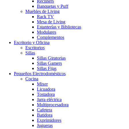
Recliners
Banquetas y Puff
Muebles de Living
Rack TV
Mesa de Living
Estanterías y Bibliotecas
Modulares
Complementos
Escritorio y Oficina
Escritorios
Sillas
Sillas Giratorias
Sillas Gamers
Sillas Fijas
Pequeños Electrodomésticos
Cocina
Mixer
Licuadora
Tostadora
Jarra eléctrica
Multiprocesadora
Cafetera
Batidora
Exprimidores
Jugueras