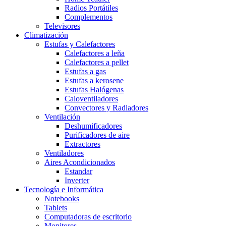
Radios Portátiles
Complementos
Televisores
Climatización
Estufas y Calefactores
Calefactores a leña
Calefactores a pellet
Estufas a gas
Estufas a kerosene
Estufas Halógenas
Caloventiladores
Convectores y Radiadores
Ventilación
Deshumificadores
Purificadores de aire
Extractores
Ventiladores
Aires Acondicionados
Estandar
Inverter
Tecnología e Informática
Notebooks
Tablets
Computadoras de escritorio
Monitores