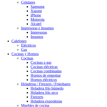
Celulares
Samsung
Xiaomi
iPhone
Motorola
Alcatel
Impresoras e Insumos
Impresoras
Insumos
Calefones
Eléctricos
Gas
Cocinas y Hornos
Cocinas
Cocinas a gas
Cocinas eléctricas
Cocinas combinadas
Hornos de empotrar
Hornos eléctricos
Heladeras / Freezers / Frigobares
Heladera frío húmedo
Heladera frío seco
Freezers
Heladera expositoras
Muebles de cocina