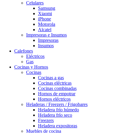
Celulares
Samsung
Xiaomi
iPhone
Motorola
Alcatel
Impresoras e Insumos
Impresoras
Insumos
Calefones
Eléctricos
Gas
Cocinas y Hornos
Cocinas
Cocinas a gas
Cocinas eléctricas
Cocinas combinadas
Hornos de empotrar
Hornos eléctricos
Heladeras / Freezers / Frigobares
Heladera frío húmedo
Heladera frío seco
Freezers
Heladera expositoras
Muebles de cocina