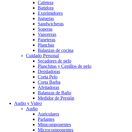
Cafetera
Batidora
Exprimidores
Jugueras
Sandwicheras
Soperas
Vaporeras
Paneteras
Planchas
Balanzas de cocina
Cuidado Personal
Secadores de pelo
Planchitas y Cepillos de pelo
Depiladoras
Corta Pelo
Corta Barba
Afeitadoras
Balanzas de Baño
Medidor de Presión
Audio y Video
Audio
Auriculares
Parlantes
Minicomponentes
Microcomponentes