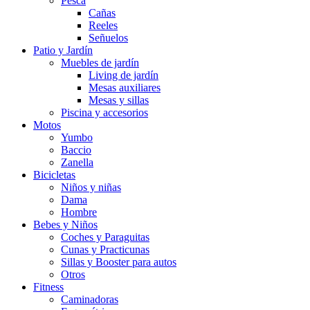
Pesca
Cañas
Reeles
Señuelos
Patio y Jardín
Muebles de jardín
Living de jardín
Mesas auxiliares
Mesas y sillas
Piscina y accesorios
Motos
Yumbo
Baccio
Zanella
Bicicletas
Niños y niñas
Dama
Hombre
Bebes y Niños
Coches y Paraguitas
Cunas y Practicunas
Sillas y Booster para autos
Otros
Fitness
Caminadoras