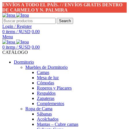
ENVÍOS A TODO EL PAÍS. / / ENVÍOS GRATIS DENTRO
DE CARMELO Y N. PALMIRA
Search
Login / Register
0
items
/
$USD
0.00
Menu
0
items
/
$USD
0.00
CATÁLOGO
Dormitorio
Muebles de Dormitorio
Camas
Mesa de luz
Cómodas
Roperos y Placares
Respaldos
Zapateras
Complementos
Ropa de Cama
Sábanas
Acolchados
Mantas – Cubre camas