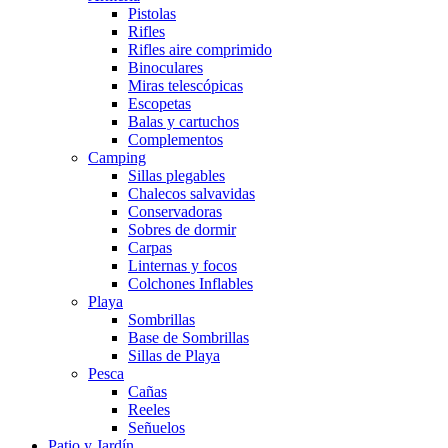
Pistolas
Rifles
Rifles aire comprimido
Binoculares
Miras telescópicas
Escopetas
Balas y cartuchos
Complementos
Camping
Sillas plegables
Chalecos salvavidas
Conservadoras
Sobres de dormir
Carpas
Linternas y focos
Colchones Inflables
Playa
Sombrillas
Base de Sombrillas
Sillas de Playa
Pesca
Cañas
Reeles
Señuelos
Patio y Jardín