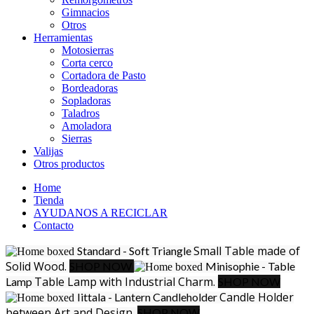
Gimnacios
Otros
Herramientas
Motosierras
Corta cerco
Cortadora de Pasto
Bordeadoras
Sopladoras
Taladros
Amoladora
Sierras
Valijas
Otros productos
Home
Tienda
AYUDANOS A RECICLAR
Contacto
Small Table made of
Standard - Soft Triangle
Solid Wood.
SHOP NOW
Minisophie - Table
Table Lamp with Industrial Charm.
Lamp
SHOP NOW
Candle Holder
Iittala - Lantern Candleholder
between Art and Design.
SHOP NOW