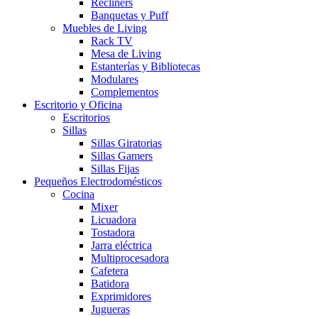
Recliners
Banquetas y Puff
Muebles de Living
Rack TV
Mesa de Living
Estanterías y Bibliotecas
Modulares
Complementos
Escritorio y Oficina
Escritorios
Sillas
Sillas Giratorias
Sillas Gamers
Sillas Fijas
Pequeños Electrodomésticos
Cocina
Mixer
Licuadora
Tostadora
Jarra eléctrica
Multiprocesadora
Cafetera
Batidora
Exprimidores
Jugueras