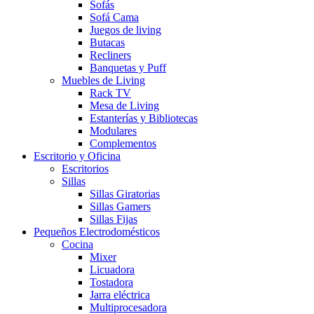
Sofás
Sofá Cama
Juegos de living
Butacas
Recliners
Banquetas y Puff
Muebles de Living
Rack TV
Mesa de Living
Estanterías y Bibliotecas
Modulares
Complementos
Escritorio y Oficina
Escritorios
Sillas
Sillas Giratorias
Sillas Gamers
Sillas Fijas
Pequeños Electrodomésticos
Cocina
Mixer
Licuadora
Tostadora
Jarra eléctrica
Multiprocesadora