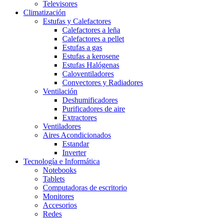
Televisores
Climatización
Estufas y Calefactores
Calefactores a leña
Calefactores a pellet
Estufas a gas
Estufas a kerosene
Estufas Halógenas
Caloventiladores
Convectores y Radiadores
Ventilación
Deshumificadores
Purificadores de aire
Extractores
Ventiladores
Aires Acondicionados
Estandar
Inverter
Tecnología e Informática
Notebooks
Tablets
Computadoras de escritorio
Monitores
Accesorios
Redes