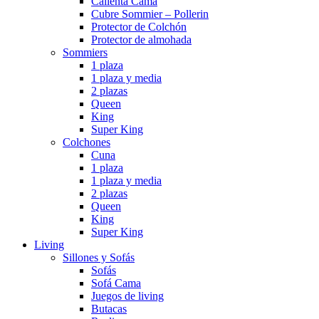
Calienta Cama
Cubre Sommier – Pollerin
Protector de Colchón
Protector de almohada
Sommiers
1 plaza
1 plaza y media
2 plazas
Queen
King
Super King
Colchones
Cuna
1 plaza
1 plaza y media
2 plazas
Queen
King
Super King
Living
Sillones y Sofás
Sofás
Sofá Cama
Juegos de living
Butacas