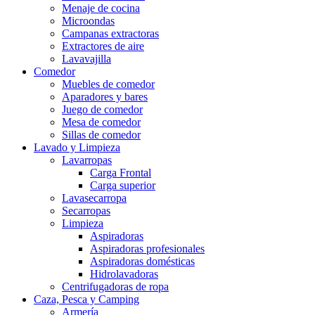
Menaje de cocina
Microondas
Campanas extractoras
Extractores de aire
Lavavajilla
Comedor
Muebles de comedor
Aparadores y bares
Juego de comedor
Mesa de comedor
Sillas de comedor
Lavado y Limpieza
Lavarropas
Carga Frontal
Carga superior
Lavasecarropa
Secarropas
Limpieza
Aspiradoras
Aspiradoras profesionales
Aspiradoras domésticas
Hidrolavadoras
Centrifugadoras de ropa
Caza, Pesca y Camping
Armería