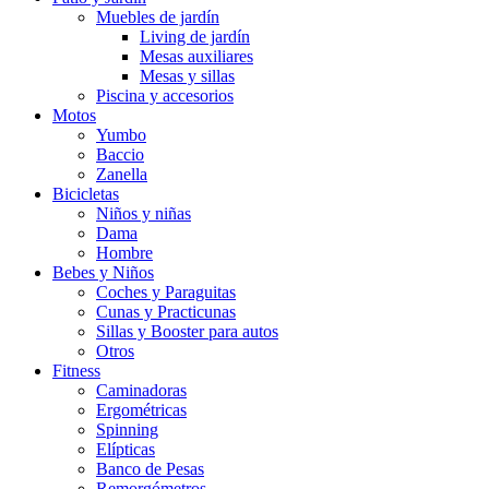
Muebles de jardín
Living de jardín
Mesas auxiliares
Mesas y sillas
Piscina y accesorios
Motos
Yumbo
Baccio
Zanella
Bicicletas
Niños y niñas
Dama
Hombre
Bebes y Niños
Coches y Paraguitas
Cunas y Practicunas
Sillas y Booster para autos
Otros
Fitness
Caminadoras
Ergométricas
Spinning
Elípticas
Banco de Pesas
Remorgómetros