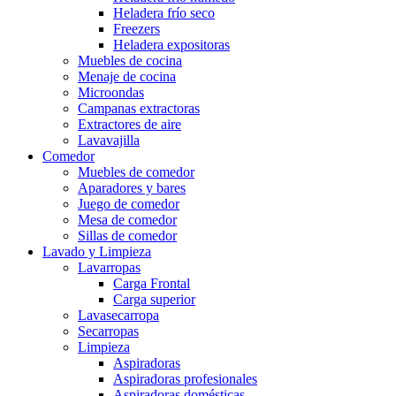
Heladera frío seco
Freezers
Heladera expositoras
Muebles de cocina
Menaje de cocina
Microondas
Campanas extractoras
Extractores de aire
Lavavajilla
Comedor
Muebles de comedor
Aparadores y bares
Juego de comedor
Mesa de comedor
Sillas de comedor
Lavado y Limpieza
Lavarropas
Carga Frontal
Carga superior
Lavasecarropa
Secarropas
Limpieza
Aspiradoras
Aspiradoras profesionales
Aspiradoras domésticas