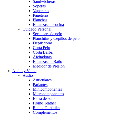
Sandwicheras
Soperas
Vaporeras
Paneteras
Planchas
Balanzas de cocina
Cuidado Personal
Secadores de pelo
Planchitas y Cepillos de pelo
Depiladoras
Corta Pelo
Corta Barba
Afeitadoras
Balanzas de Baño
Medidor de Presión
Audio y Video
Audio
Auriculares
Parlantes
Minicomponentes
Microcomponentes
Barra de sonido
Home Teather
Radios Portátiles
Complementos