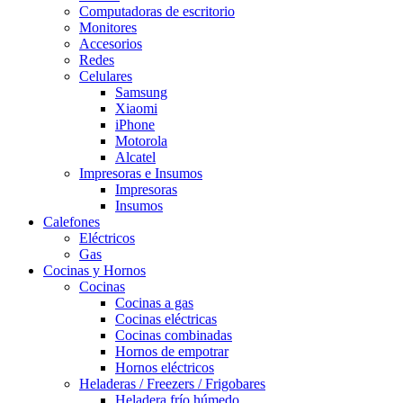
Computadoras de escritorio
Monitores
Accesorios
Redes
Celulares
Samsung
Xiaomi
iPhone
Motorola
Alcatel
Impresoras e Insumos
Impresoras
Insumos
Calefones
Eléctricos
Gas
Cocinas y Hornos
Cocinas
Cocinas a gas
Cocinas eléctricas
Cocinas combinadas
Hornos de empotrar
Hornos eléctricos
Heladeras / Freezers / Frigobares
Heladera frío húmedo