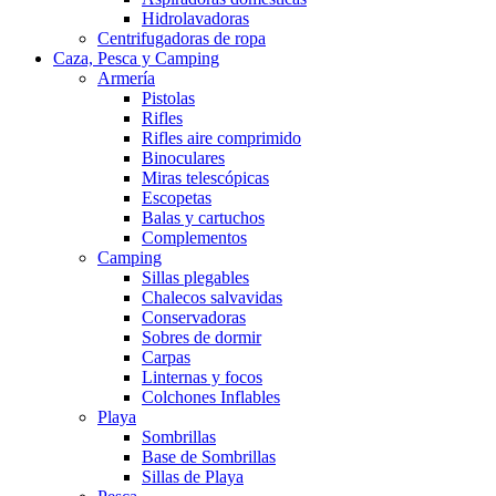
Hidrolavadoras
Centrifugadoras de ropa
Caza, Pesca y Camping
Armería
Pistolas
Rifles
Rifles aire comprimido
Binoculares
Miras telescópicas
Escopetas
Balas y cartuchos
Complementos
Camping
Sillas plegables
Chalecos salvavidas
Conservadoras
Sobres de dormir
Carpas
Linternas y focos
Colchones Inflables
Playa
Sombrillas
Base de Sombrillas
Sillas de Playa