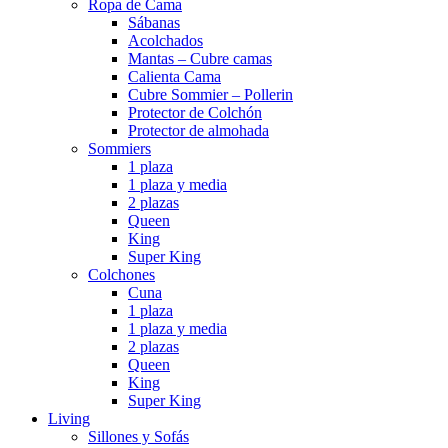
Ropa de Cama
Sábanas
Acolchados
Mantas – Cubre camas
Calienta Cama
Cubre Sommier – Pollerin
Protector de Colchón
Protector de almohada
Sommiers
1 plaza
1 plaza y media
2 plazas
Queen
King
Super King
Colchones
Cuna
1 plaza
1 plaza y media
2 plazas
Queen
King
Super King
Living
Sillones y Sofás